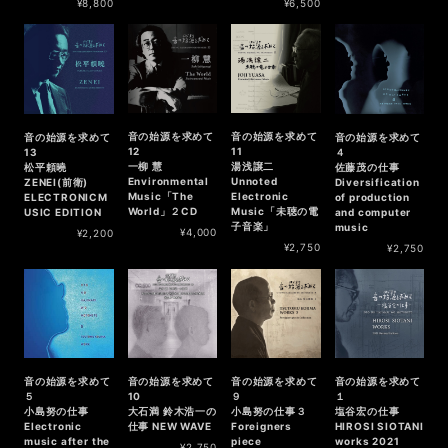
¥8,800
¥6,500
音の始源を求めて
音の始源を求めて
音の始源を求めて
音の始源を求めて
12
11
13
４
一柳 慧
湯浅譲二
松平頼曉
佐藤茂の仕事
Environmental
Unnoted
ZENEI(前衛)
Diversification
Music「The
Electronic
ELECTRONICM
of production
World」２CD
Music「未聴の電
USIC EDITION
and computer
子音楽」
music
¥4,000
¥2,200
¥2,750
¥2,750
音の始源を求めて
音の始源を求めて
音の始源を求めて
音の始源を求めて
５
10
１
９
小島努の仕事
大石満 鈴木浩一の
塩谷宏の仕事
小島努の仕事３
Electronic
仕事 NEW WAVE
HIROSI SIOTANI
Foreigners
music after the
works 2021
piece
¥2,750