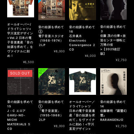
オールオーバー/
音の始源を求めて
音の始源を求めて
音の始源を求めて
ドライTシャツ<
３
②
16
宇川直宏デザイン
佐藤 茂の仕事<放
電子音楽スタジオ
石井眞木
>Vol.2 日本の電
送センター移転と
（1968-1974）
Electronic
子音楽遺産「音の
万博の頃
２LP
Convergence ２
始源を求めて」を
>【2025改訂
CD
ヴァイナルに刻
¥8,000
版】
め！
¥4,000
¥2,750
¥6,500
SOLD OUT
音の始源を求めて
音の始源を求めて
オールオーバー／
音の始源を求めて
15
①
ドライTシャツ
14
J - C エロア
「電子音楽室」
日本の電子音楽遺
佐藤聰明 『羅鑾幻
GAKU-NO-
（1955-1968）
産「音の始源を求
聲』
MICHI
２LP
めて」をヴァイナ
RARANGENJO
MATERIALS ５
ルに刻め！<宇川
¥8,000
¥2,750
CD
直宏デザイン>