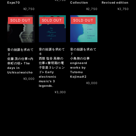
Expo70
Revised edition
Collection
¥2,750
¥2,750
¥2,750
SOLD OUT
SOLD OUT
SOLD OUT
音の始源を求めて
音の始源を求めて
音の始源を求めて
７
６
２
小島努の仕事
西畑 塩谷 高柳の
佐藤 茂の仕事<内
engineerd
仕事<黎明期の電
幸町の頃> The
works by
子音楽３レジェン
days in
Tutomu
ド> Early
Uchisaiwaicho
Kojima#2
electronic
¥3,000
music's 3
¥3,000
legends.
¥3,000